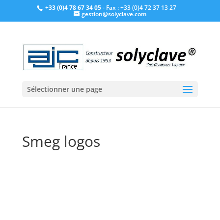
+33 (0)4 78 67 34 05
- Fax : +33 (0)4 72 37 13 27
gestion@solyclave.com
Sélectionner une page
Smeg logos