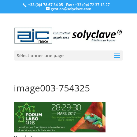
+33 (0)4 78 67 34 05
- Fax : +33 (0)4 72 37 13 27
gestion@solyclave.com
Sélectionner une page
image003-754325