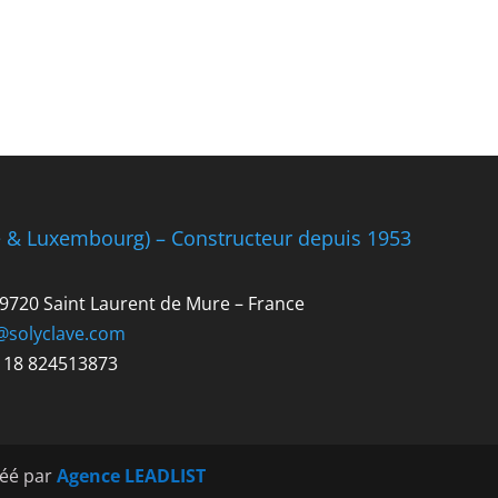
e & Luxembourg) – Constructeur depuis 1953
 69720 Saint Laurent de Mure – France
@solyclave.com
R 18 824513873
réé par
Agence LEADLIST