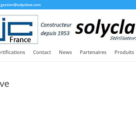
gestion@solyclave.com
rtifications
Contact
News
Partenaires
Produits
uve