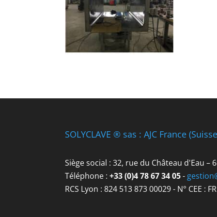
SOLYCLAVE ® sas : AJC France (Suiss
Siège social : 32, rue du Château d'Eau –
Téléphone :
+33 (0)4 78 67 34 05
-
gestion
RCS Lyon : 824 513 873 00029 - N° CEE : F