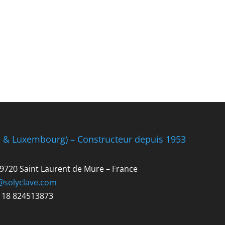
e & Luxembourg) – Constructeur depuis 1953
 69720 Saint Laurent de Mure – France
@solyclave.com
R 18 824513873