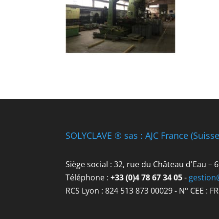
SOLYCLAVE ® sas : AJC France (Suiss
Siège social : 32, rue du Château d'Eau –
Téléphone :
+33 (0)4 78 67 34 05
-
gestion
RCS Lyon : 824 513 873 00029 - N° CEE : F