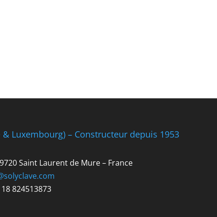
e & Luxembourg) – Constructeur depuis 1953
 69720 Saint Laurent de Mure – France
@solyclave.com
R 18 824513873