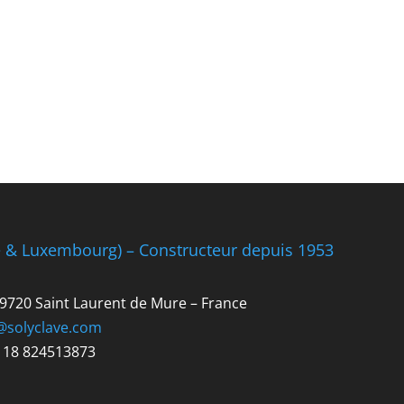
e & Luxembourg) – Constructeur depuis 1953
 69720 Saint Laurent de Mure – France
@solyclave.com
R 18 824513873