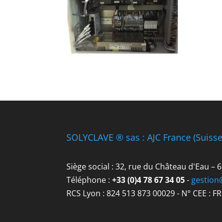
SOLYCLAVE ® sas : AJC France (Suiss
Siège social : 32, rue du Château d'Eau –
Téléphone :
+33 (0)4 78 67 34 05
-
gestion
RCS Lyon : 824 513 873 00029 - N° CEE : F