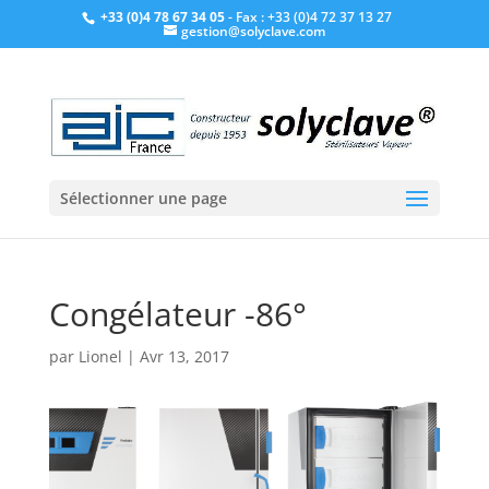
+33 (0)4 78 67 34 05
- Fax : +33 (0)4 72 37 13 27
gestion@solyclave.com
Sélectionner une page
Congélateur -86°
par
Lionel
|
Avr 13, 2017