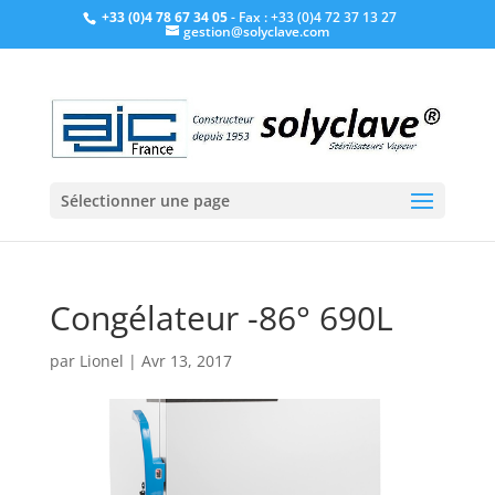
+33 (0)4 78 67 34 05
- Fax : +33 (0)4 72 37 13 27
gestion@solyclave.com
Sélectionner une page
Congélateur -86° 690L
par
Lionel
|
Avr 13, 2017