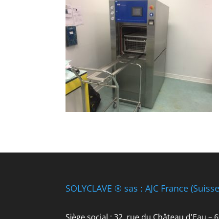
SOLYCLAVE ® sas : AJC France (Suiss
Siège social : 32, rue du Château d'Eau –