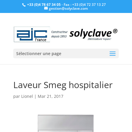
+33 (0)4 78 67 34 05
- Fax : +33 (0)4 72 37 13 27
gestion@solyclave.com
Sélectionner une page
Laveur Smeg hospitalier
par
Lionel
|
Mar 21, 2017