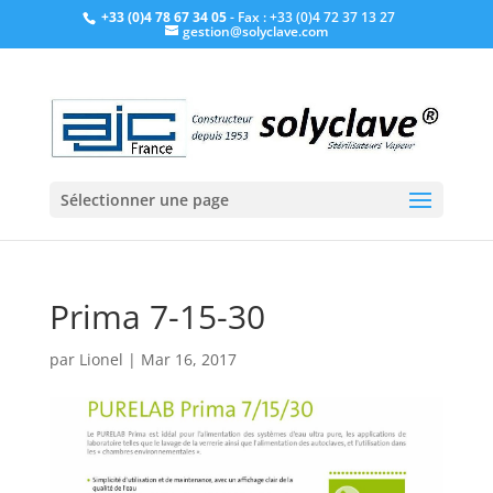
+33 (0)4 78 67 34 05
- Fax : +33 (0)4 72 37 13 27
gestion@solyclave.com
Sélectionner une page
Prima 7-15-30
par
Lionel
|
Mar 16, 2017