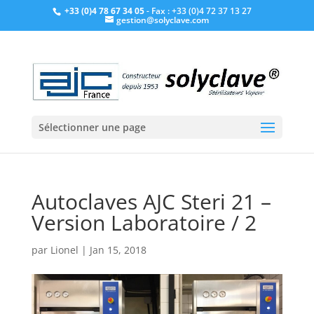
+33 (0)4 78 67 34 05
- Fax : +33 (0)4 72 37 13 27
gestion@solyclave.com
Sélectionner une page
Autoclaves AJC Steri 21 –
Version Laboratoire / 2
par
Lionel
|
Jan 15, 2018