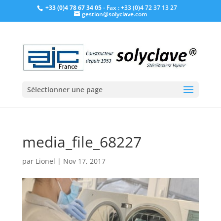
+33 (0)4 78 67 34 05
- Fax : +33 (0)4 72 37 13 27
gestion@solyclave.com
Sélectionner une page
media_file_68227
par
Lionel
|
Nov 17, 2017