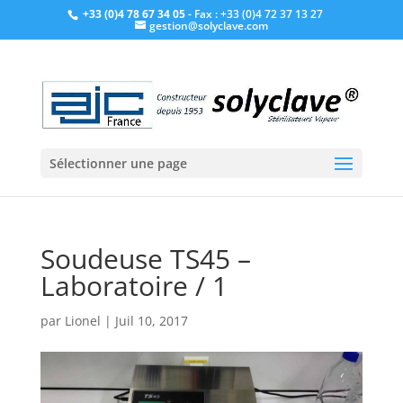
+33 (0)4 78 67 34 05
- Fax : +33 (0)4 72 37 13 27
gestion@solyclave.com
Sélectionner une page
Soudeuse TS45 –
Laboratoire / 1
par
Lionel
|
Juil 10, 2017